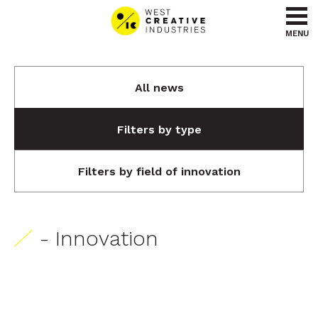
Go to content
Go to menu
MENU
All news
Filters by type
Filters by field of innovation
- Innovation